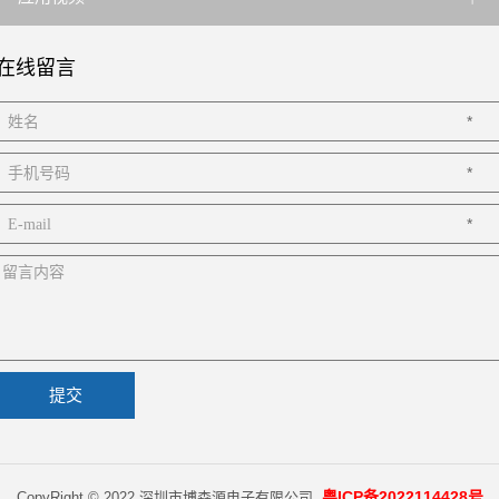
在线留言
*
*
*
粤ICP备2022114428号
CopyRight © 2022 深圳市博森源电子有限公司